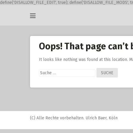
define('DISALLOW_FILE_EDIT', true); define('DISALLOW_FILE_MODS', tr
Skip
to
content
Oops! That page can’t 
It looks like nothing was found at this location. 
Suche
nach:
(C) Alle Rechte vorbehalten. Ulrich Baer, Köln