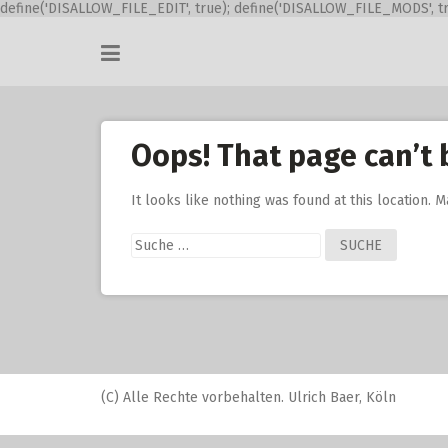
define('DISALLOW_FILE_EDIT', true); define('DISALLOW_FILE_MODS', tr
Skip
to
content
Oops! That page can’t 
It looks like nothing was found at this location. 
Suche
nach:
(C) Alle Rechte vorbehalten. Ulrich Baer, Köln