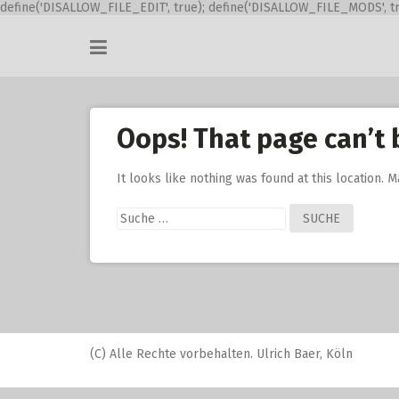
define('DISALLOW_FILE_EDIT', true); define('DISALLOW_FILE_MODS', tr
Skip
to
content
Oops! That page can’t 
It looks like nothing was found at this location. 
Suche
nach:
(C) Alle Rechte vorbehalten. Ulrich Baer, Köln