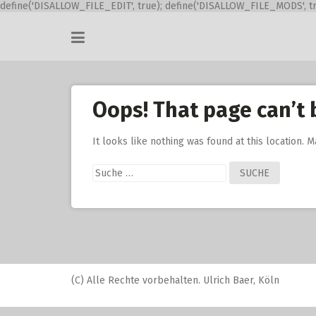
define('DISALLOW_FILE_EDIT', true); define('DISALLOW_FILE_MODS', tr
Skip
to
content
Oops! That page can’t 
It looks like nothing was found at this location. 
Suche
nach:
(C) Alle Rechte vorbehalten. Ulrich Baer, Köln