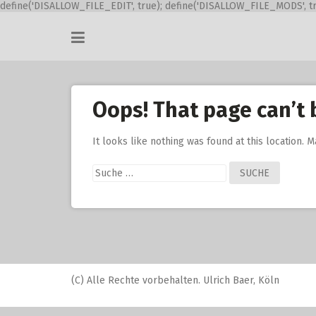
define('DISALLOW_FILE_EDIT', true); define('DISALLOW_FILE_MODS', tr
Skip
to
content
Oops! That page can’t 
It looks like nothing was found at this location. 
Suche
nach:
(C) Alle Rechte vorbehalten. Ulrich Baer, Köln