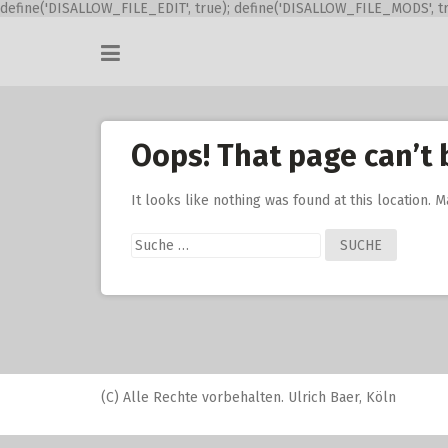
define('DISALLOW_FILE_EDIT', true); define('DISALLOW_FILE_MODS', tr
Skip
to
content
Oops! That page can’t 
It looks like nothing was found at this location. 
Suche
nach:
(C) Alle Rechte vorbehalten. Ulrich Baer, Köln