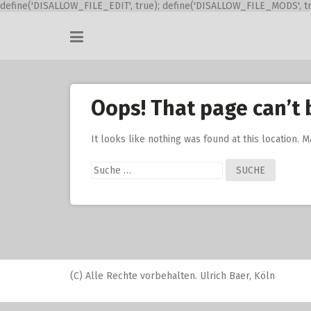
define('DISALLOW_FILE_EDIT', true); define('DISALLOW_FILE_MODS', tr
Skip
to
content
Oops! That page can’t 
It looks like nothing was found at this location. 
Suche
nach:
(C) Alle Rechte vorbehalten. Ulrich Baer, Köln