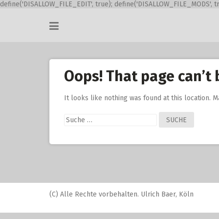
define('DISALLOW_FILE_EDIT', true); define('DISALLOW_FILE_MODS', tr
Skip
to
content
Oops! That page can’t 
It looks like nothing was found at this location. 
Suche
nach:
(C) Alle Rechte vorbehalten. Ulrich Baer, Köln