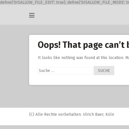
define('DISALLOW_FILE_EDIT', true); define('DISALLOW_FILE_MODS', tr
Skip
to
content
Oops! That page can’t 
It looks like nothing was found at this location. 
Suche
nach:
(C) Alle Rechte vorbehalten. Ulrich Baer, Köln