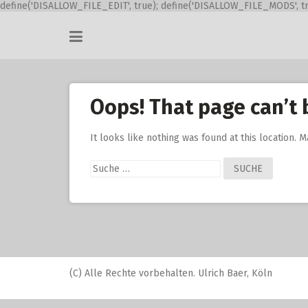
define('DISALLOW_FILE_EDIT', true); define('DISALLOW_FILE_MODS', tr
Skip
to
content
Oops! That page can’t 
It looks like nothing was found at this location. 
Suche
nach:
(C) Alle Rechte vorbehalten. Ulrich Baer, Köln