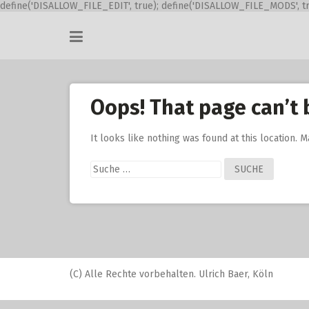
define('DISALLOW_FILE_EDIT', true); define('DISALLOW_FILE_MODS', tr
Skip
to
content
Oops! That page can’t 
It looks like nothing was found at this location. 
Suche
nach:
(C) Alle Rechte vorbehalten. Ulrich Baer, Köln