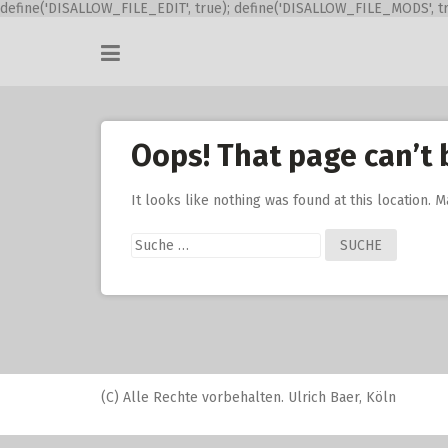
define('DISALLOW_FILE_EDIT', true); define('DISALLOW_FILE_MODS', tr
Skip
to
content
Oops! That page can’t 
It looks like nothing was found at this location. 
Suche
nach:
(C) Alle Rechte vorbehalten. Ulrich Baer, Köln