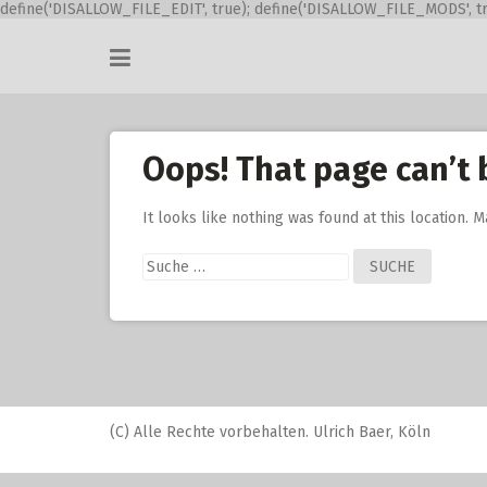
define('DISALLOW_FILE_EDIT', true); define('DISALLOW_FILE_MODS', tr
Skip
to
content
Oops! That page can’t 
It looks like nothing was found at this location. 
Suche
nach:
(C) Alle Rechte vorbehalten. Ulrich Baer, Köln