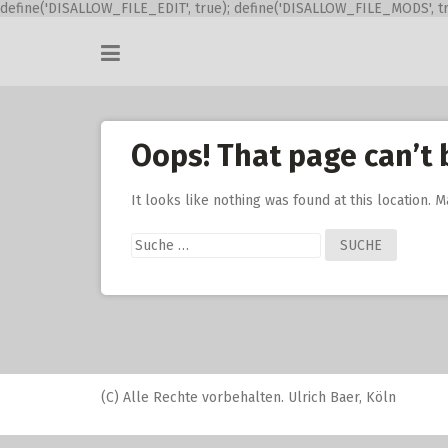
define('DISALLOW_FILE_EDIT', true); define('DISALLOW_FILE_MODS', tr
Skip
to
content
Oops! That page can’t 
It looks like nothing was found at this location. 
Suche
nach:
(C) Alle Rechte vorbehalten. Ulrich Baer, Köln