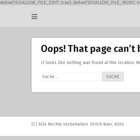
define('DISALLOW_FILE_EDIT', true); define('DISALLOW_FILE_MODS', tr
Skip
to
content
Oops! That page can’t 
It looks like nothing was found at this location. 
Suche
nach:
(C) Alle Rechte vorbehalten. Ulrich Baer, Köln