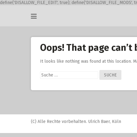
define('DISALLOW_FILE_EDIT', true); define('DISALLOW_FILE_MODS', tr
Skip
to
content
Oops! That page can’t 
It looks like nothing was found at this location. 
Suche
nach:
(C) Alle Rechte vorbehalten. Ulrich Baer, Köln