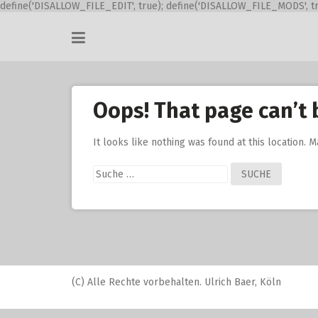
define('DISALLOW_FILE_EDIT', true); define('DISALLOW_FILE_MODS', tr
Skip
to
content
Oops! That page can’t 
It looks like nothing was found at this location. 
Suche
nach:
(C) Alle Rechte vorbehalten. Ulrich Baer, Köln