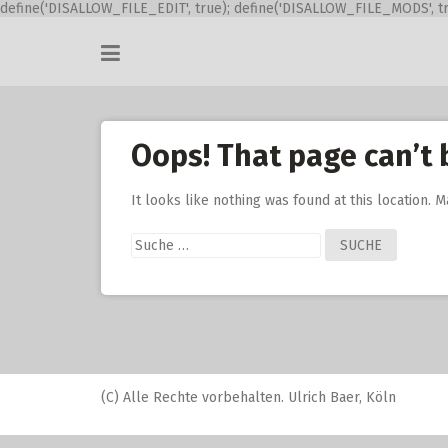
define('DISALLOW_FILE_EDIT', true); define('DISALLOW_FILE_MODS', tr
Skip
to
content
Oops! That page can’t 
It looks like nothing was found at this location. 
Suche
nach:
(C) Alle Rechte vorbehalten. Ulrich Baer, Köln