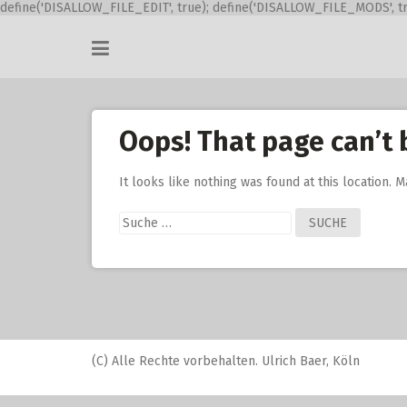
define('DISALLOW_FILE_EDIT', true); define('DISALLOW_FILE_MODS', tr
Skip
to
content
Oops! That page can’t 
It looks like nothing was found at this location. 
Suche
nach:
(C) Alle Rechte vorbehalten. Ulrich Baer, Köln