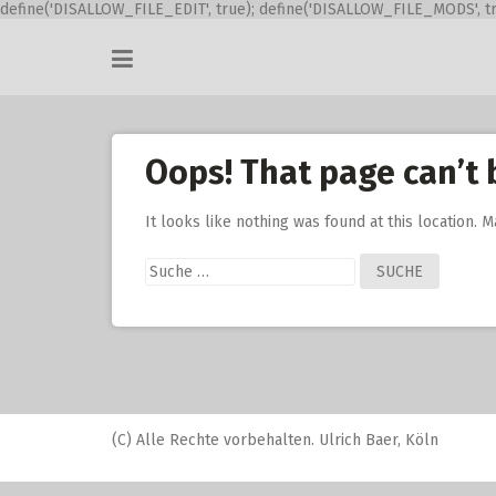
define('DISALLOW_FILE_EDIT', true); define('DISALLOW_FILE_MODS', tr
Skip
to
content
Oops! That page can’t 
It looks like nothing was found at this location. 
Suche
nach:
(C) Alle Rechte vorbehalten. Ulrich Baer, Köln