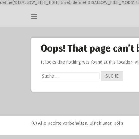
define('DISALLOW_FILE_EDIT', true); define('DISALLOW_FILE_MODS', tr
Skip
to
content
Oops! That page can’t 
It looks like nothing was found at this location. 
Suche
nach:
(C) Alle Rechte vorbehalten. Ulrich Baer, Köln