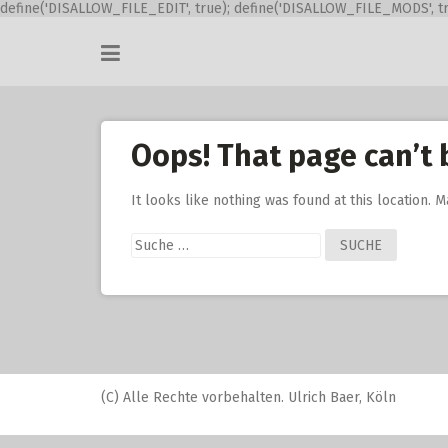
define('DISALLOW_FILE_EDIT', true); define('DISALLOW_FILE_MODS', tr
Skip
to
content
Oops! That page can’t 
It looks like nothing was found at this location. 
Suche
nach:
(C) Alle Rechte vorbehalten. Ulrich Baer, Köln