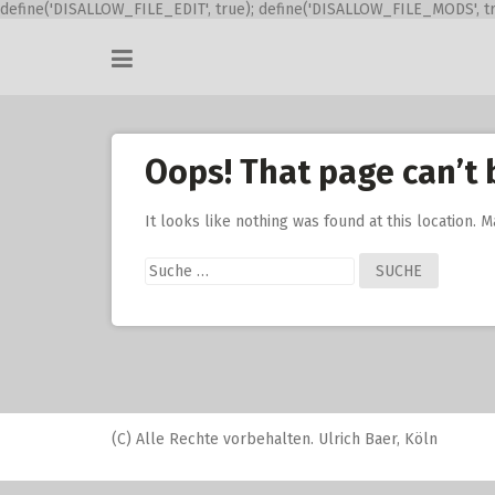
define('DISALLOW_FILE_EDIT', true); define('DISALLOW_FILE_MODS', tr
Skip
to
content
Oops! That page can’t 
It looks like nothing was found at this location. 
Suche
nach:
(C) Alle Rechte vorbehalten. Ulrich Baer, Köln