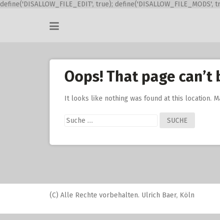
define('DISALLOW_FILE_EDIT', true); define('DISALLOW_FILE_MODS', tr
Skip
to
content
Oops! That page can’t 
It looks like nothing was found at this location. 
Suche
nach:
(C) Alle Rechte vorbehalten. Ulrich Baer, Köln