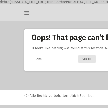
define('DISALLOW_FILE_EDIT', true); define('DISALLOW_FILE_MODS', tr
Skip
to
content
Oops! That page can’t 
It looks like nothing was found at this location. 
Suche
nach:
(C) Alle Rechte vorbehalten. Ulrich Baer, Köln