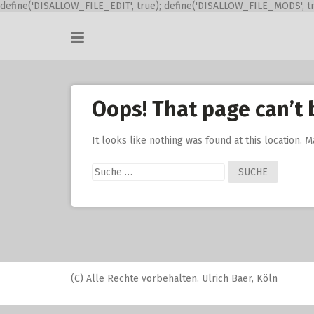
define('DISALLOW_FILE_EDIT', true); define('DISALLOW_FILE_MODS', tr
Skip
to
content
Oops! That page can’t 
It looks like nothing was found at this location. 
Suche
nach:
(C) Alle Rechte vorbehalten. Ulrich Baer, Köln