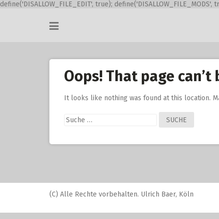
define('DISALLOW_FILE_EDIT', true); define('DISALLOW_FILE_MODS', tr
Skip
to
content
Oops! That page can’t 
It looks like nothing was found at this location. 
Suche
nach:
(C) Alle Rechte vorbehalten. Ulrich Baer, Köln