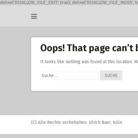
define('DISALLOW_FILE_EDIT', true); define('DISALLOW_FILE_MODS', tr
Skip
to
content
Oops! That page can’t 
It looks like nothing was found at this location. 
Suche
nach:
(C) Alle Rechte vorbehalten. Ulrich Baer, Köln